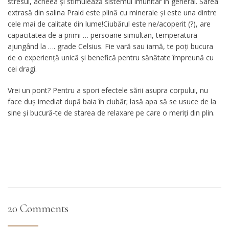
stresul, acneea și stimulează sistemul imunitar în general. Sarea
extrasă din salina Praid este plină cu minerale și este una dintre
cele mai de calitate din lume!Ciubărul este ne/acoperit (?), are
capacitatea de a primi … persoane simultan, temperatura
ajungând la …. grade Celsius. Fie vară sau iarnă, te poți bucura
de o experiență unică și benefică pentru sănătate împreună cu
cei dragi.
Vrei un pont? Pentru a spori efectele sării asupra corpului, nu
face duș imediat după baia în ciubăr; lasă apa să se usuce de la
sine și bucură-te de starea de relaxare pe care o meriți din plin.
20 Comments