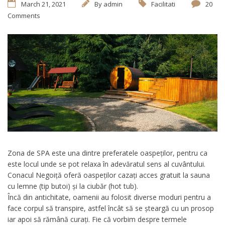
March 21, 2021
By
admin
Facilitati
20
Comments
Zona de SPA este una dintre preferatele oaspeților, pentru ca
este locul unde se pot relaxa în adevăratul sens al cuvântului.
Conacul Negoiță oferă oaspeților cazați acces gratuit la sauna
cu lemne (tip butoi) și la ciubăr (hot tub).
Încă din antichitate, oamenii au folosit diverse moduri pentru a
face corpul să transpire, astfel încât să se șteargă cu un prosop
iar apoi să rămână curați. Fie că vorbim despre termele