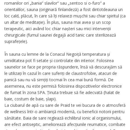
romanilor ori „bania” slavilor” sau „sentoo si o-furo” a
orientalilor, sauna (originară finlandeză) a fost dintotdeauna un
loc cald, plăcut, în care să îți relaxezi mușchii sau chiar spiritul (ca
un altar de meditație). În plus, sauna mai avea și un scop
terapeutic, aici având loc chiar nașteri sau mici intervenții
chirurgicale (fumul saunei degajă acid tanic care sterilizează
suprafețele).
În sauna cu lemne de la Conacul Negoiță temperatura și
umiditatea pot fi setate și controlate din interior. Folosirea
saunelor se face pe propria răspundere, însă vă descurajăm să
le utilizați în cazul în care suferiți de claustrofobie, atacuri de
panică sau nu vă simțiți tocmai în cea mai bună formă. De
asemenea, nu este permisă folosirea dispozitivelor electronice
de fumat în zona SPA. Ținuta trebuie să fie adecvată (halat de
baie, costum de baie, șlapi).
La ciubarul de apă cu sare de Praid te vei bucura de o atmosferă
de wellness într-o ambianță modernă, cu beneficii notorii pentru
sănătate. Baia de sare reglează echilibrul ionic al organismului,
are efect antiseptic, ameliorează afecțiunile reumatice, combate