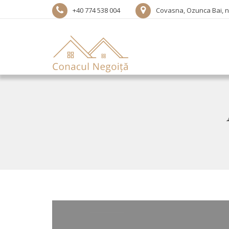
+40 774 538 004
Covasna, Ozunca Bai, nr