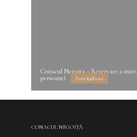
Conacul Negoita – Rezervare a intregi
persoane)
From
$480.00
CONACUL NEGOIȚĂ